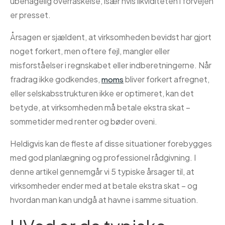
ubehagelig overraskelse, især hvis likviditeten i forvejen
er presset.
Årsagen er sjældent, at virksomheden bevidst har gjort
noget forkert, men oftere fejl, mangler eller
misforståelser i regnskabet eller indberetningerne. Når
fradrag ikke godkendes,
bliver forkert afregnet,
moms
eller selskabsstrukturen ikke er optimeret, kan det
betyde, at virksomheden må betale ekstra skat –
sommetider med renter og bøder oveni.
Heldigvis kan de fleste af disse situationer forebygges
med god planlægning og professionel rådgivning. I
denne artikel gennemgår vi 5 typiske årsager til, at
virksomheder ender med at betale ekstra skat – og
hvordan man kan undgå at havne i samme situation.