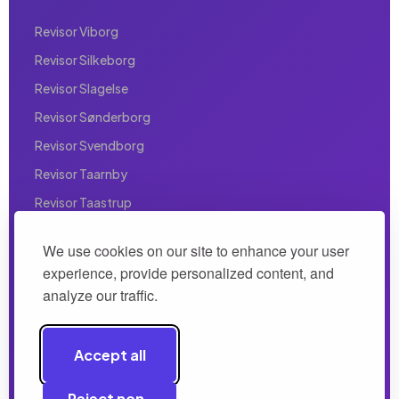
Revisor Viborg
Revisor Silkeborg
Revisor Slagelse
Revisor Sønderborg
Revisor Svendborg
Revisor Taarnby
Revisor Taastrup
Revisor Valby
We use cookies on our site to enhance your user
Revisor Vallensbæk
experience, provide personalized content, and
Revisor Vanløse
analyze our traffic.
Revisor Vejle
Revisor Vesterbro
Accept all
Reject non-