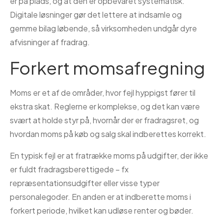
er på plads, og at den er opbevaret systematisk.
Digitale løsninger gør det lettere at indsamle og
gemme bilag løbende, så virksomheden undgår dyre
afvisninger af fradrag.
Forkert momsafregning
Moms er et af de områder, hvor fejl hyppigst fører til
ekstra skat. Reglerne er komplekse, og det kan være
svært at holde styr på, hvornår der er fradragsret, og
hvordan moms på køb og salg skal indberettes korrekt.
En typisk fejl er at fratrække moms på udgifter, der ikke
er fuldt fradragsberettigede – fx
repræsentationsudgifter eller visse typer
personalegoder. En anden er at indberette moms i
forkert periode, hvilket kan udløse renter og bøder.