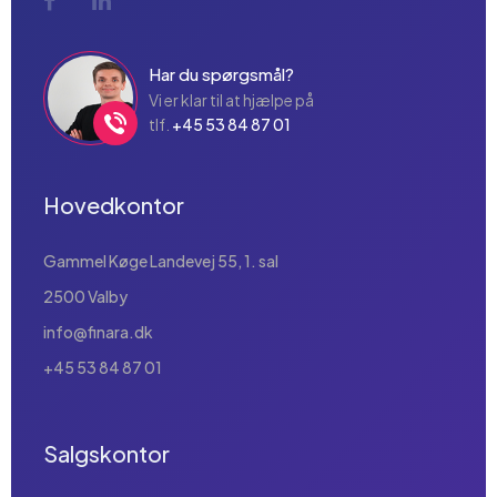
Har du spørgsmål?
Vi er klar til at hjælpe på
tlf.
+45 53 84 87 01
Hovedkontor
Gammel Køge Landevej 55, 1. sal
2500 Valby
info@finara.dk
+45 53 84 87 01
Salgskontor